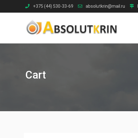
Skip
+375 (44) 530-33-69
absolutkrin@mail.ru
to
content
Cart