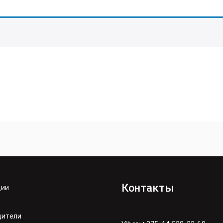
Контакты
ции
дители