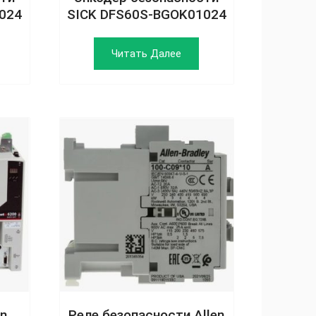
024
SICK DFS60S-BGOK01024
Читать Далее
n
Реле безопасности Allen