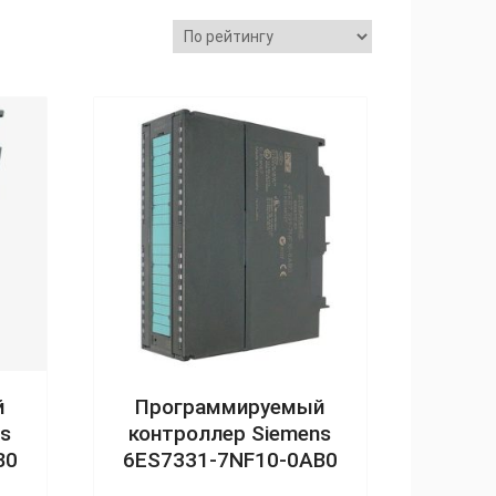
й
Программируемый
s
контроллер Siemens
B0
6ES7331-7NF10-0AB0