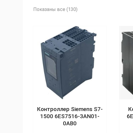
Сортировка:
Показаны все (130)
по
рейтингу
Контроллер Siemens S7-
К
1500 6ES7516-3AN01-
6
0AB0