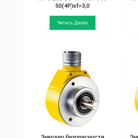
50(4P)sf=3,0
Читать Далее
Энкодер безопасности
Эн