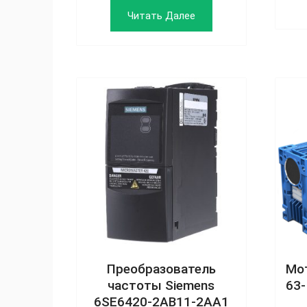
Читать Далее
Преобразователь
Мо
частоты Siemens
63-
6SE6420‑2AB11‑2AA1