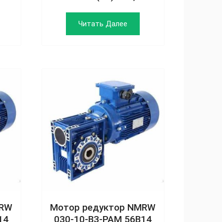
Читать Далее
MRW
Мотор редуктор NMRW
14
030‑10‑B3‑РАМ 56В14