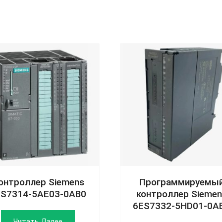
онтроллер Siemens
Программируемы
ES7314-5AE03-0AB0
контроллер Siemen
6ES7332-5HD01-0A
Читать Далее