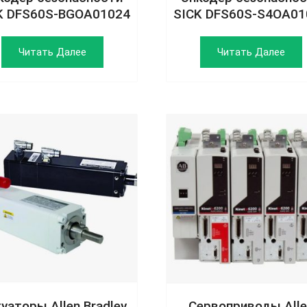
K DFS60S-BGOA01024
SICK DFS60S-S4OA01
Читать Далее
Читать Далее
уаторы Allen Bradley
Сервоприводы Alle