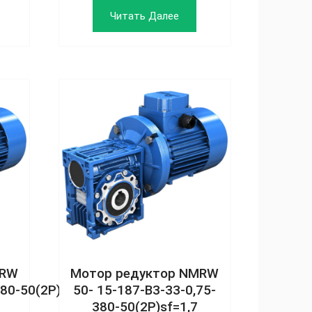
Читать Далее
MRW
Мотор редуктор NMRW
380‑50(2P)
50- 15-187-B3-33-0,75-
380-50(2P)sf=1,7