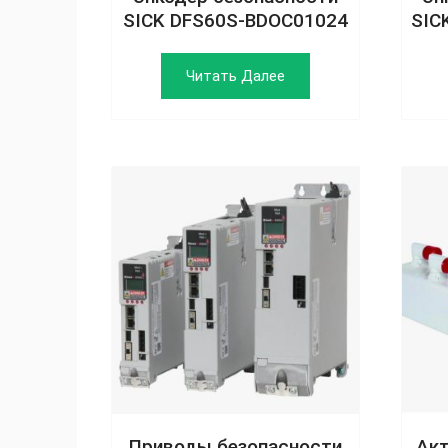
SICK DFS60S-BDOC01024
SIC
Читать Далее
Приводы безопасности
Акт