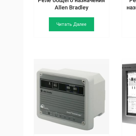
Реле общего назначения
Ре
Allen Bradley
наз
Читать Далее