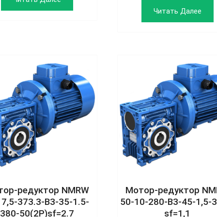
Читать Далее
тор‑редуктор NMRW
Мотор‑редуктор N
 7,5-373.3-B3-35-1.5-
50‑10‑280‑B3‑45‑1,5‑
380-50(2P)sf=2.7
sf=1,1