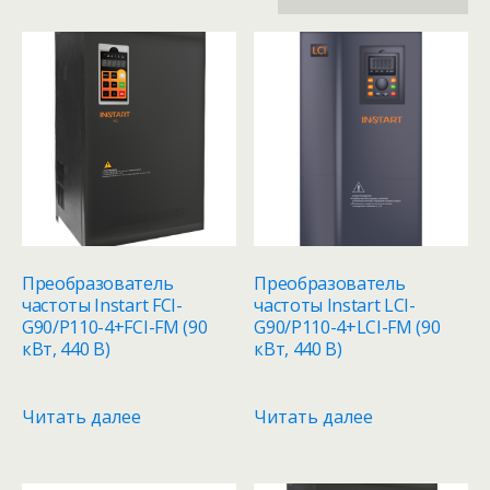
по
рейтингу
Преобразователь
Преобразователь
частоты Instart FCI-
частоты Instart LCI-
G90/P110-4+FCI-FM (90
G90/P110-4+LCI-FM (90
кВт, 440 В)
кВт, 440 В)
Читать далее
Читать далее