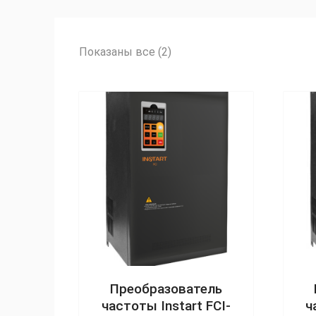
Сортировка:
Показаны все (2)
по
рейтингу
Преобразователь
частоты Instart FCI-
ч