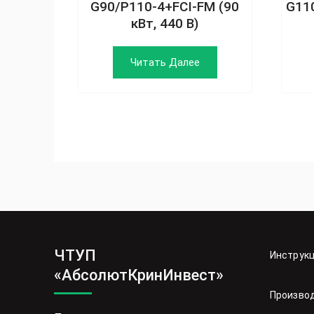
G90/P110-4+FCI-FM (90
G11
кВт, 440 В)
Читать Далее
ЧТУП
Инструк
«АбсолютКринИнвест»
Произво