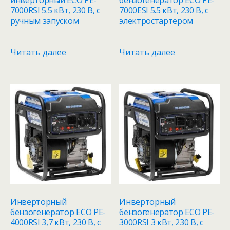
7000RSI 5.5 кВт, 230 В, с
7000ESI 5.5 кВт, 230 В, с
ручным запуском
электростартером
Читать далее
Читать далее
Инверторный
Инверторный
бензогенератор ECO PE-
бензогенератор ECO PE-
4000RSI 3,7 кВт, 230 В, с
3000RSI 3 кВт, 230 В, с