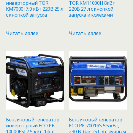
инверторный TOR
TOR KM11000H 8кВт
KM7000i 7,0 кВт 220В 25 л
220В 27 л с кнопкой
с кнопкой запуска
запуска и колесами
Читать далее
Читать далее
Бензиновый генератор
Бензиновый генератор
инверторный ECO PE-
ECO PE-7001RS 5.5 кВт,
10000ESI 7,5 квт, 1ф, с
230 В, бак 25.0 л с ручным