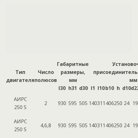
Габаритные
Установо
Тип
Число
размеры,
присоединитель
двигателя
полюсов
мм
мм
l30
h31
d30
l1
l10
b10
h
d10
d2
АИРС
2
930
595
505
140
311
406
250
24
19
250 S
АИРС
4,6,8
930
595
505
140
311
406
250
24
19
250 S