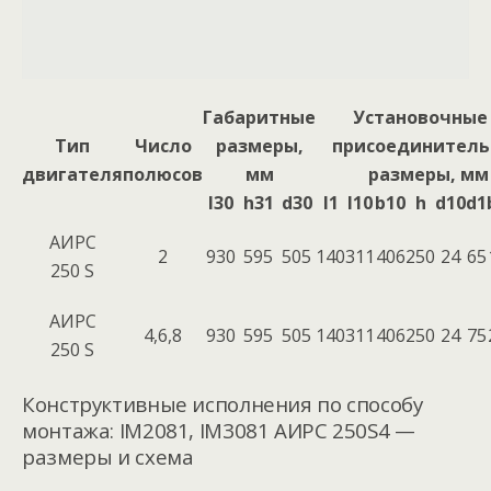
Габаритные
Установочные
Тип
Число
размеры,
присоединител
двигателя
полюсов
мм
размеры, мм
l30
h31
d30
l1
l10
b10
h
d10
d1
АИРС
2
930
595
505
140
311
406
250
24
65
250 S
АИРС
4,6,8
930
595
505
140
311
406
250
24
75
250 S
Конструктивные исполнения по способу
монтажа: IM2081, IM3081 АИРС 250S4 —
размеры и схема