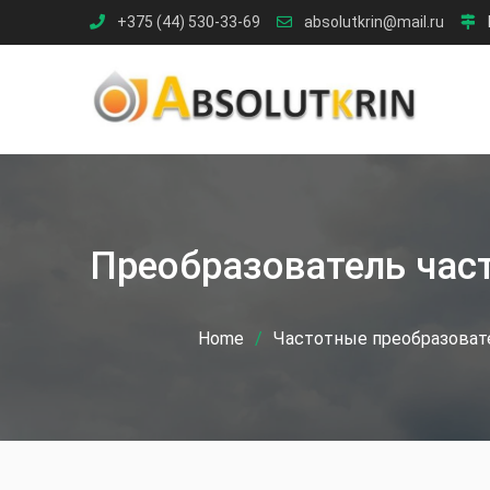
Skip
+375 (44) 530-33-69
absolutkrin@mail.ru
to
content
Преобразователь час
Home
Частотные преобразоват