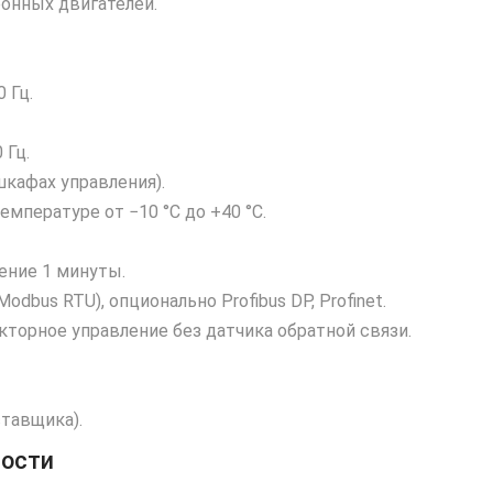
онных двигателей.
 Гц.
 Гц.
шкафах управления).
емпературе от −10 °C до +40 °C.
ение 1 минуты.
dbus RTU), опционально Profibus DP, Profinet.
екторное управление без датчика обратной связи.
ставщика).
ности