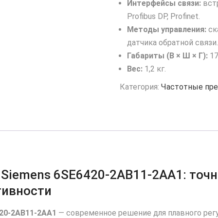
Интерфейсы связи:
встр
Profibus DP, Profinet.
Методы управления:
ск
датчика обратной связи
Габариты (В × Ш × Г):
17
Вес:
1,2 кг.
Категория:
Частотные пре
Siemens 6SE6420‑2AB11‑2AA1: точн
тивности
20‑2AB11‑2AA1
— современное решение для плавного регу