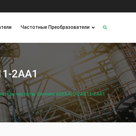
атели
Частотные Преобразователи
11‑2AA1
ватель частоты Siemens 6SE6420‑2AB11‑2AA1