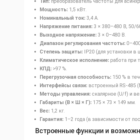
Тип:
преобразователь частоты для асинхр
Мощность:
1,5 кВт.
Номинальный ток:
3,4 А.
Напряжение питания:
3 × 380–480 В, 50/60
Выходное напряжение:
3 × 0–480 В.
Диапазон регулирования частоты:
0–400
Степень защиты:
IP20 (для установки в 
Климатическое исполнение:
работа при т
КПД:
>97 %.
Перегрузочная способность:
150 % в теч
Интерфейсы связи:
встроенный RS‑485 (Mo
Методы управления:
скалярное (U/f) и в
Габариты (В × Ш × Г):
175 × 73 × 149 мм.
Вес:
1,2 кг.
Гарантия:
1–2 года (в зависимости от по
Встроенные функции и возмож