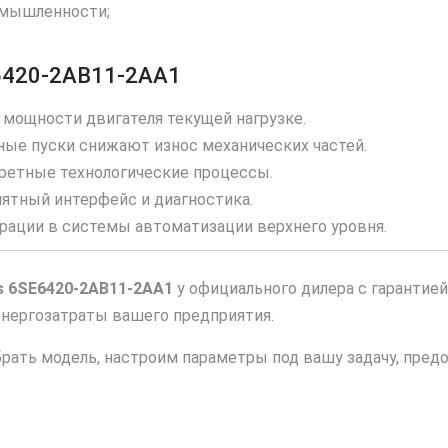
омышленности;
6420‑2AB11‑2AA1
мощности двигателя текущей нагрузке.
ые пуски снижают износ механических частей.
ретные технологические процессы.
ятный интерфейс и диагностика.
ации в системы автоматизации верхнего уровня.
s 6SE6420‑2AB11‑2AA1
у официального дилера с гарантией
энергозатраты вашего предприятия.
ать модель, настроим параметры под вашу задачу, пре