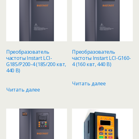
Преобразователь
Преобразователь
частоты Instart LCI-
частоты Instart LCI-G160-
G185/P200-4 (185/200 квт,
4 (160 квт, 440 В)
440 В)
Читать далее
Читать далее