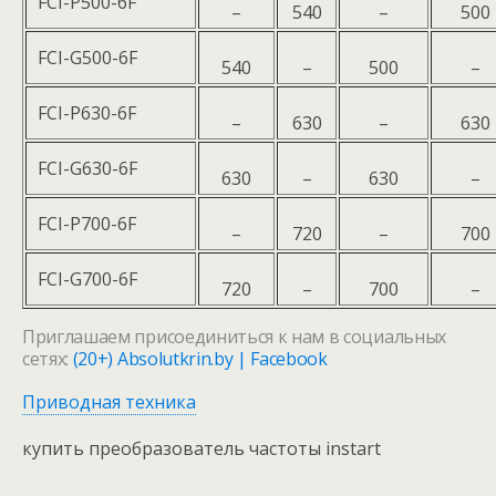
FCI-P500-6F
–
540
–
500
FCI-G500-6F
540
–
500
–
FCI-P630-6F
–
630
–
630
FCI-G630-6F
630
–
630
–
FCI-P700-6F
–
720
–
700
FCI-G700-6F
720
–
700
–
Приглашаем присоединиться к нам в социальных
сетях:
(20+) Absolutkrin.by | Facebook
Приводная техника
купить преобразователь частоты instart