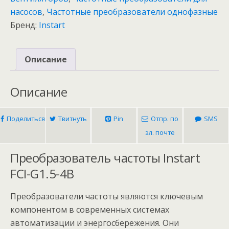
FCI-
насосов
,
Частотные преобразователи однофазные
G1.5-
Бренд:
Instart
4B
1,5
кВт
Описание
/
240
Описание
В
Поделиться
Твитнуть
Pin
Отпр. по
SMS
эл. почте
Преобразователь частоты Instart
FCI-G1.5-4B
Преобразователи частоты являются ключевым
компонентом в современных системах
автоматизации и энергосбережения. Они