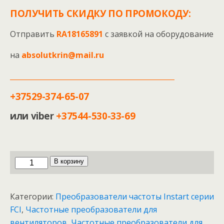
ПОЛУЧИТЬ СКИДКУ ПО ПРОМОКОДУ:
Отправить
RA18165891
с заявкой на оборудование
на
absolutkrin@mail.ru
_______________________________________________
+37529-374-65-07
или viber
+37544-530-33-69
Количество
В корзину
товара
Преобразователь
Категории:
Преобразователи частоты Instart серии
частоты
FCI
,
Частотные преобразователи для
Instart
вентиляторов
,
Частотные преобразователи для