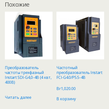
Похожие
Преобразователь
Частотный
частоты трехфазный
преобразователь Instart
Instart SDI-G4,0-4B (4 квт,
FCI-G4.0/P5.5-4B
400В)
Br
1,020.00
Читать далее
В корзину