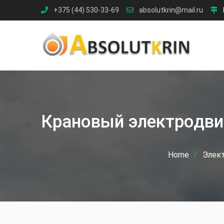
Skip
+375 (44) 530-33-69
absolutkrin@mail.ru
to
content
Крановый электродвиг
Home
Элек