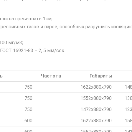
должна превышать 1км;
рессивных газов и паров, способных разрушить изоляцию
00 мг/м3;
ОСТ 16921-83 – 2, 5 мм/сек.
ь
Частота
Габариты
750
1622x880x790
148
750
1552x880x790
138
750
1472x880x790
123
600
1622x880x790
158
600
1552x880x790
142