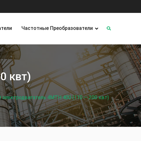
атели
Частотные Преобразователи
0 квт)
 электродвигатель 4MTH 400 (110 — 200 квт)