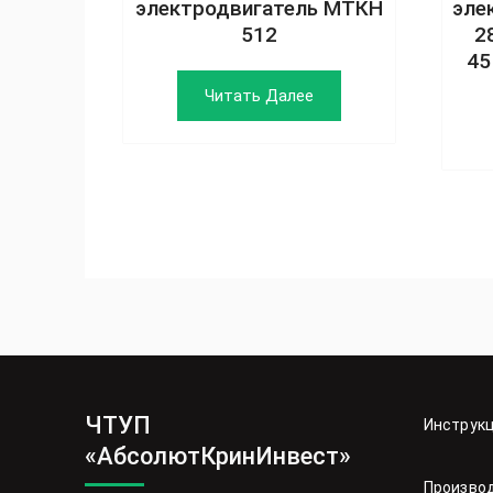
электродвигатель МТКН
эле
512
2
45
Читать Далее
ЧТУП
Инструк
«АбсолютКринИнвест»
Произво