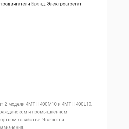
тродвигатели
Бренд:
Электроагрегат
ят 2 модели 4MTH 400М10 и 4MTH 400L10,
 гражданском и промышленном
портном хозяйстве. Являются
азначения.