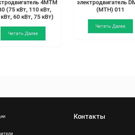
ктродвигатель 4MTM
электродвигатель D
80 (75 кВт, 110 кВт,
(MTH) 011
 кВт, 60 кВт, 75 кВт)
Читать Далее
Читать Далее
Контакты
ции
дители