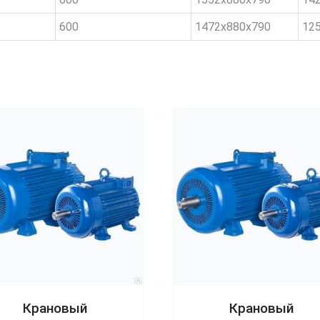
600
1472x880x790
125
Крановый
Крановый