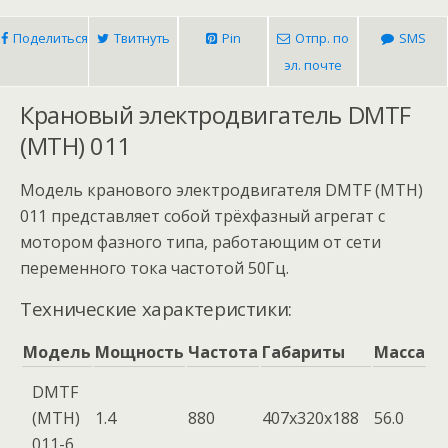
Поделиться
Твитнуть
Pin
Отпр. по
SMS
эл. почте
Крановый электродвигатель DMTF
(MTH) 011
Модель кранового электродвигателя DMTF (MTH)
011 представляет собой трёхфазный агрегат с
мотором фазного типа, работающим от сети
переменного тока частотой 50Гц.
Технические характеристики:
Модель
Мощность
Частота
Габариты
Масса
DMTF
(MTH)
1.4
880
407x320x188
56.0
011-6