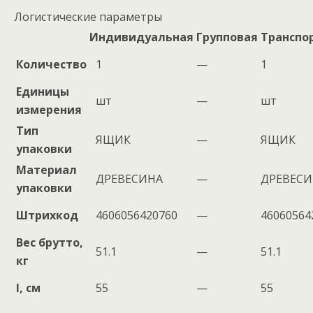
Логистические параметры
Индивидуальная
Групповая
Транспо
Количество
1
—
1
Единицы
шт
—
шт
измерения
Тип
ЯЩИК
—
ЯЩИК
упаковки
Материал
ДРЕВЕСИНА
—
ДРЕВЕСИ
упаковки
Штрихкод
4606056420760
—
46060564
Вес брутто,
51.1
—
51.1
кг
l, см
55
—
55