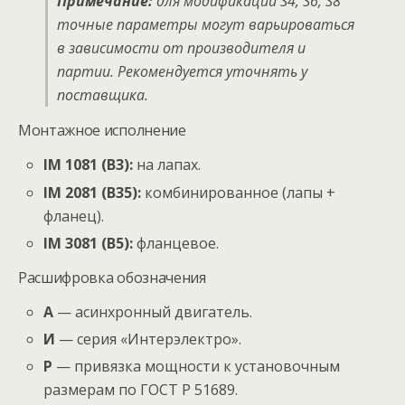
Примечание:
для модификаций S4, S6, S8
точные параметры могут варьироваться
в зависимости от производителя и
партии. Рекомендуется уточнять у
поставщика.
Монтажное исполнение
IM 1081 (B3):
на лапах.
IM 2081 (B35):
комбинированное (лапы +
фланец).
IM 3081 (B5):
фланцевое.
Расшифровка обозначения
А
— асинхронный двигатель.
И
— серия «Интерэлектро».
Р
— привязка мощности к установочным
размерам по ГОСТ Р 51689.