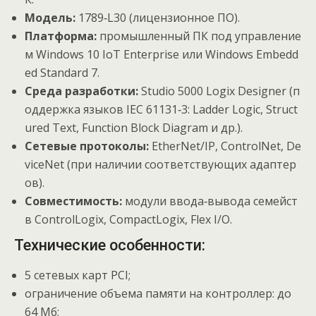
Модель:
1789‑L30
(лицензионное
ПО).
Платформа:
промышленный
ПК
под
управление
м
Windows
10
IoT
Enterprise
или
Windows
Embedd
ed
Standard
7.
Среда
разработки:
Studio
5000
Logix
Designer
(п
оддержка
языков
IEC
61131‑3:
Ladder
Logic,
Struct
ured
Text,
Function
Block
Diagram
и
др.).
Сетевые
протоколы:
EtherNet/IP,
ControlNet,
De
viceNet
(при
наличии
соответствующих
адаптер
ов).
Совместимость:
модули
ввода‑вывода
семейст
в
ControlLogix,
CompactLogix,
Flex
I/O.
Технические особенности:
5 сетевых карт PCI;
ограничение объема памяти на контроллер: до
64 Мб;