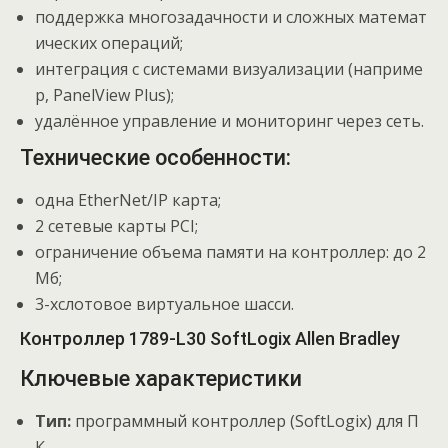
поддержка
многозадачности
и
сложных
математ
ических
операций;
интеграция
с
системами
визуализации
(наприме
р,
PanelView
Plus);
удалённое
управление
и
мониторинг
через
сеть.
Технические особенности:
одна EtherNet/IP карта;
2 сетевые карты PCI;
ограничение объема памяти на контроллер: до 2
Мб;
3-хслотовое виртуальное шасси.
Контроллер 1789-L30 SoftLogix Allen Bradley
Ключевые
характеристики
Тип:
программный
контроллер
(SoftLogix)
для
П
К.