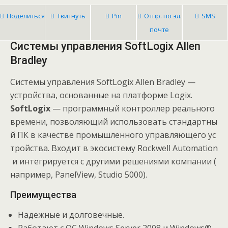
Поделиться
Твитнуть
Pin
Отпр. по эл.
SMS
почте
Системы управления SoftLogix Allen
Bradley
Системы управления SoftLogix Allen Bradley —
устройства, основанные на платформе Logix.
SoftLogix
— программный
контроллер
реального
времени,
позволяющий
использовать
стандартны
й
ПК
в
качестве
промышленного
управляющего
ус
тройства.
Входит
в
экосистему
Rockwell
Automation
и
интегрируется
с
другими
решениями
компании
(
например,
PanelView,
Studio
5000).
Преимущества
Надежные и долговечные.
Работают с ОС Windows Server 2008 и Windows®