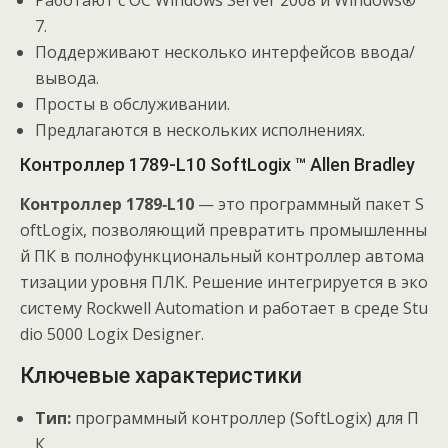
7.
Поддерживают несколько интерфейсов ввода/
вывода.
Просты в обслуживании.
Предлагаются в нескольких исполнениях.
Контроллер 1789-L10 SoftLogix ™ Allen Bradley
Контроллер
1789‑L10
— это
программный
пакет
S
oftLogix,
позволяющий
превратить
промышленны
й
ПК
в
полнофункциональный
контроллер
автома
тизации
уровня
ПЛК.
Решение
интегрируется
в
эко
систему
Rockwell
Automation
и
работает
в
среде
Stu
dio
5000
Logix
Designer.
Ключевые
характеристики
Тип:
программный
контроллер
(SoftLogix)
для
П
К.