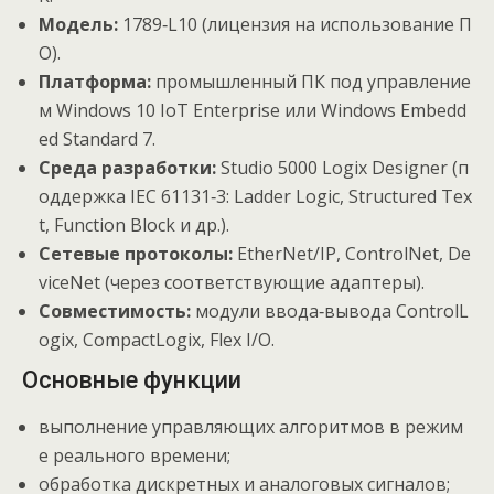
Модель:
1789‑L10
(лицензия
на
использование
П
О).
Платформа:
промышленный
ПК
под
управление
м
Windows
10
IoT
Enterprise
или
Windows
Embedd
ed
Standard
7.
Среда
разработки:
Studio
5000
Logix
Designer
(п
оддержка
IEC
61131‑3:
Ladder
Logic,
Structured
Tex
t,
Function
Block
и
др.).
Сетевые
протоколы:
EtherNet/IP,
ControlNet,
De
viceNet
(через
соответствующие
адаптеры).
Совместимость:
модули
ввода‑вывода
ControlL
ogix,
CompactLogix,
Flex
I/O.
Основные
функции
выполнение
управляющих
алгоритмов
в
режим
е
реального
времени;
обработка
дискретных
и
аналоговых
сигналов;