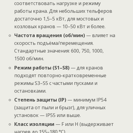
соответствовать нагрузке и режиму
работы крана. Для небольших тельферов
достаточно 1,5–5 кВт, для мостовых и
козловых кранов — 10–50 кВт и более.
Частота вращения (об/мин)
— влияет на
скорость подъёма/перемещения.
Стандартные значения: 600, 750, 1000,
1500 об/мин.
Режим работы (S1–S8)
— для кранов
подходят повторно‑кратковременные
режимы S3–S5 с частыми пусками и
остановками.
Степень защиты (IP)
— минимум IP54
(защита от пыли и брызг), для уличных
установок — IP55 или выше.
Класс изоляции
— F или H (выдерживает
нагрев до 155–180 °C).