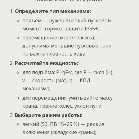
Определите тип механизма:
подъём — нужен высокий пусковой
момент, тормоз, защита IP55+;
перемещение (мост/тележка) —
допустимы меньшие пусковые токи,
но важна плавность хода.
Рассчитайте мощность:
для подъёма: P=ηF⋅v​, где F — сила (Н),
v — скорость (м/с), η — КПД
механизма;
для перемещения: учитывайте массу
крана, трение колёс, уклон пути.
Выберите режим работы:
лёгкий (S3, ПВ 15–25 %) — редкие
включения (складские краны);