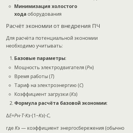
Минимизация холостого
хода
оборудования
Расчёт экономии от внедрения ПЧ
Для расчёта потенциальной экономии
необходимо учитывать:
Базовые параметры
:
Мощность электродвигателя (
P
н​)
Время работы (
T
)
Тариф на электроэнергию (
C
)
Коэффициент загрузки (
K
з​)
Формула расчёта базовой экономии
:
Δ
E
=
P
н​⋅
T
⋅
K
з​⋅(1−
K
э​)⋅
C
,
где
K
э​ — коэффициент энергосбережения (обычно