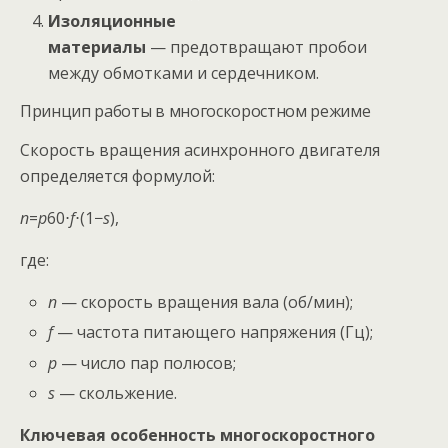
Изоляционные
материалы
— предотвращают пробои
между обмотками и сердечником.
Принцип работы в многоскоростном режиме
Скорость вращения асинхронного двигателя
определяется формулой:
n
=
p
60⋅
f
​⋅(1−
s
),
где:
n
— скорость вращения вала (об/мин);
f
— частота питающего напряжения (Гц);
p
— число пар полюсов;
s
— скольжение.
Ключевая особенность многоскоростного