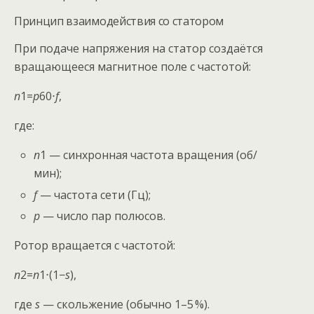
Принцип взаимодействия со статором
При подаче напряжения на статор создаётся
вращающееся магнитное поле с частотой:
n
1​=
p
60⋅
f
​,
где:
n
1​ — синхронная частота вращения (об/
мин);
f
— частота сети (Гц);
p
— число пар полюсов.
Ротор вращается с частотой:
n
2​=
n
1​⋅(1−
s
),
где
s
— скольжение (обычно 1–5 %).