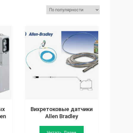
ых
Вихретоковые датчики
len
Allen Bradley
Читать Далее