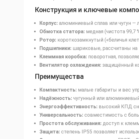
Конструкция и ключевые комп
Корпус:
алюминиевый сплав или чугун — л
Обмотка статора:
медная (чистота 99,7 %
Ротор:
короткозамкнутый («беличья клетк
Подшипники:
шариковые, рассчитаны на 
Клеммная коробка:
поворотная, позволяе
Вентилятор охлаждения:
защищённый ко
Преимущества
Компактность:
малые габариты и вес уп
Надёжность:
чугунный или алюминиевый 
Энергоэффективность:
высокий КПД сни
Универсальность:
совместимость с бол
Простота обслуживания:
доступ к клемм
Защита:
степень IP55 позволяет исполь