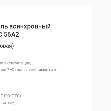
ель асинхронный
С 56А2
овая)
по эксплуатации;
чно 2–3 года в зависимости от
T100, PTC);
еватели;