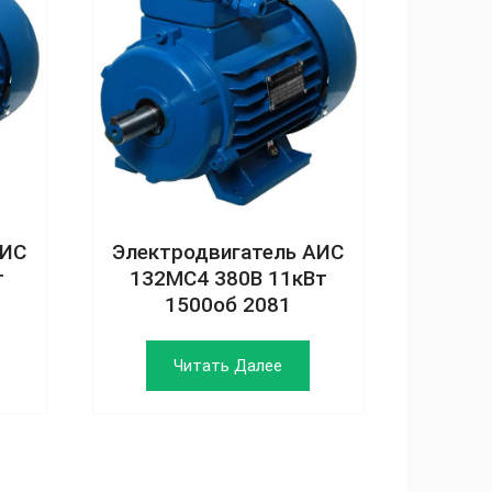
АИС
Электродвигатель АИС
т
132MC4 380В 11кВт
1500об 2081
Читать Далее