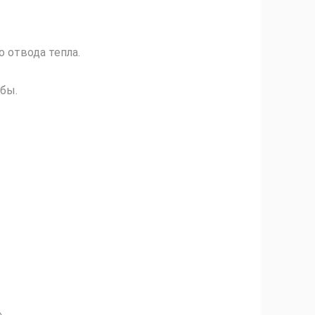
 отвода тепла.
жбы.
.