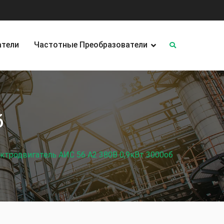
атели
Частотные Преобразователи
б
ктродвигатель АИС 56 А2 380В 0,9кВт 3000об