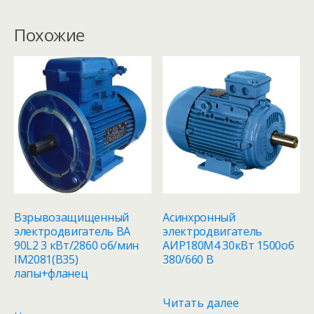
Похожие
Взрывозащищенный
Асинхронный
электродвигатель ВА
электродвигатель
90L2 3 кВт/2860 об/мин
АИР180M4 30кВт 1500об
IM2081(B35)
380/660 В
лапы+фланец
Читать далее