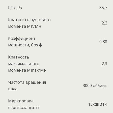
КПД, %
85,7
Кратность пускового
2,2
момента Мп/Мн
Коэффициент
0,88
мощности, Соs ф
Кратность
максимального
2,3
момента Mmax/Мн
Частота вращения
3000 об/мин
вала
Маркировка
1ExdIIBT4
взрывозащиты