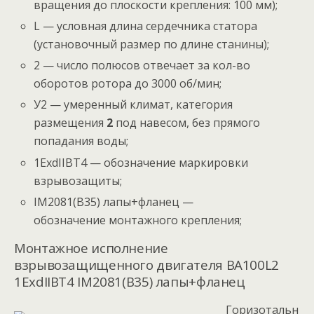
вращения до плоскости крепления: 100 мм);
L — условная длина сердечника статора
(установочный размер по длине станины);
2 — число полюсов отвечает за кол-во
оборотов ротора до 3000 об/мин;
У2 — умеренный климат, категория
размещения
2
под навесом, без прямого
попадания воды;
1ExdIIBT4 — обозначение маркировки
взрывозащиты;
IM2081(B35) лапы+фланец —
обозначение монтажного крепления;
Монтажное исполнение
взрывозащищенного двигателя ВА100L2
1ExdIIBT4 IM2081(B35) лапы+фланец
Горизотальн