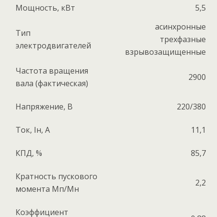
Мощность, кВт
5,5
асинхронные
Тип
трехфазные
электродвигателей
взрывозащищенные
Частота вращения
2900
вала (фактическая)
Напряжение, В
220/380
Ток, Iн, А
11,1
КПД, %
85,7
Кратность пускового
2,2
момента Мп/Мн
Коэффициент