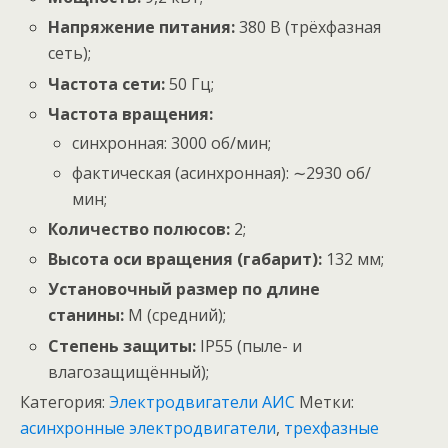
Напряжение питания:
380
В
(трёхфазная
сеть);
Частота сети:
50
Гц
;
Частота вращения:
синхронная:
3000
об
/
мин
;
фактическая (асинхронная):
∼
2930
об
/
мин
;
Количество полюсов:
2;
Высота оси вращения (габарит):
132
мм
;
Установочный размер по длине
станины:
M (средний);
Степень защиты:
IP55 (пыле- и
влагозащищённый);
Категория:
Электродвигатели АИС
Метки:
асинхронные электродвигатели
,
трехфазные