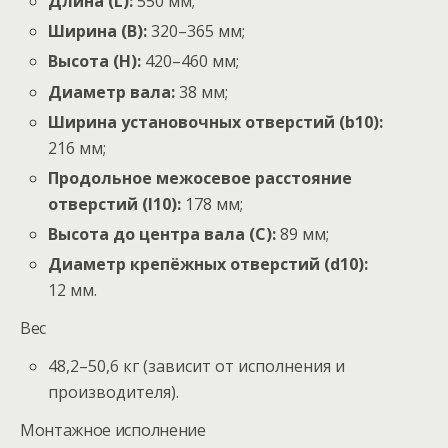
Длина (
L
):
550
мм
;
Ширина (
B
):
320–365
мм
;
Высота (
H
):
420–460
мм
;
Диаметр вала:
38
мм
;
Ширина установочных отверстий (
b
10
):
216
мм
;
Продольное межосевое расстояние
отверстий (
l
10
):
178
мм
;
Высота до центра вала (
C
):
89
мм
;
Диаметр крепёжных отверстий (
d
10
):
12
мм
.
Вес
48
,
2–50
,
6
кг
(зависит от исполнения и
производителя).
Монтажное исполнение