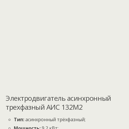
Электродвигатель асинхронный
трехфазный АИС 132M2
Тип:
асинхронный трёхфазный;
Мощность:
9
,
2
кВт
;