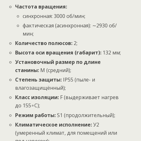
Частота вращения:
синхронная:
3000
об
/
мин
;
фактическая (асинхронная):
∼
2930
об
/
мин
;
Количество полюсов:
2;
Высота оси вращения (габарит):
132
мм
;
Установочный размер по длине
станины:
M (средний);
Степень защиты:
IP55 (пыле- и
влагозащищённый);
Класс изоляции:
F (выдерживает нагрев
до
15
5
∘
C
);
Режим работы:
S1 (продолжительный);
Климатическое исполнение:
У2
(умеренный климат, для помещений или
под навесом);