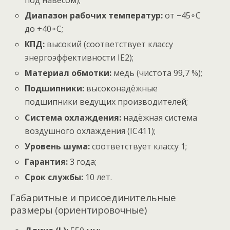
Диапазон рабочих температур:
от
−
4
5
∘
C
до
+
4
0
∘
C
;
КПД:
высокий (соответствует классу
энергоэффективности IE2);
Материал обмотки:
медь (чистота 99,7 %);
Подшипники:
высоконадёжные
подшипники ведущих производителей;
Система охлаждения:
надёжная система
воздушного охлаждения (IC411);
Уровень шума:
соответствует классу 1;
Гарантия:
3 года;
Срок службы:
10 лет.
Габаритные и присоединительные
размеры (ориентировочные)