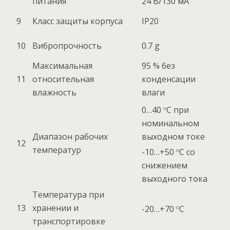
питания
24 В/130 мА
9
Класс защиты корпуса
IP20
10
Вибропрочность
0.7 g
Максимальная
95 % без
11
относительная
конденсации
влажность
влаги
о
0…40
С при
номинальном
Диапазон рабочих
выходном токе
12
температур
о
-10…+50
С со
снижением
выходного тока
Температура при
13
хранении и
о
-20…+70
С
транспортировке