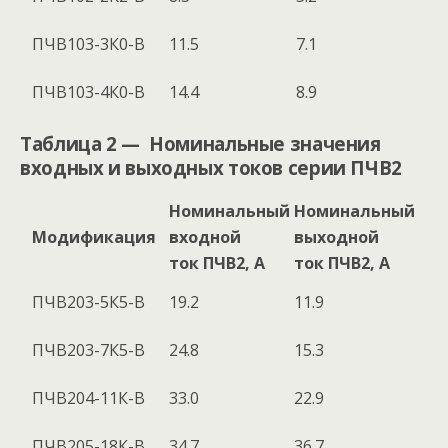
ПЧВ103-3К0-В
11.5
7.1
ПЧВ103-4К0-В
14.4
8.9
Таблица 2 — Номинальные значения
входных и выходных токов серии ПЧВ2
Номинальный
Номинальный
Модификация
входной
выходной
ток ПЧВ2, А
ток ПЧВ2, А
ПЧВ203-5К5-В
19.2
11.9
ПЧВ203-7К5-В
24.8
15.3
ПЧВ204-11К-В
33.0
22.9
ПЧВ205-18К-В
34.7
36.7