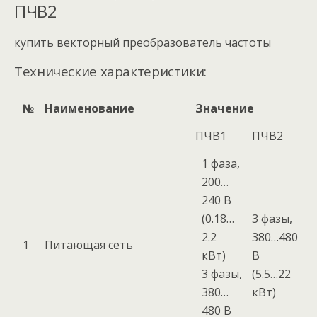
ПЧВ2
купить векторный преобразователь частоты
Технические характеристики:
№
Наименование
Значение
ПЧВ1
ПЧВ2
1 фаза,
200…
240 В
(0.18…
3 фазы,
2.2
380…480
1
Питающая сеть
кВт)
В
3 фазы,
(5.5…22
380…
кВт)
480 В