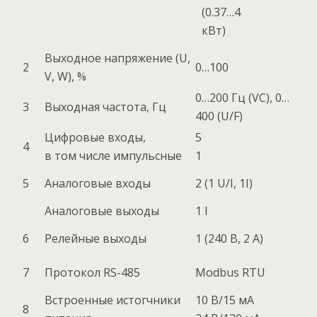
(0.37…4
кВт)
Выходное напряжение (U,
2
0…100
V, W), %
0…200 Гц (VC), 0…
3
Выходная частота, Гц
400 (U/F)
Цифровые входы,
5
4
в том числе импульсные
1
5
Аналоговые входы
2 (1 U/I, 1I)
Аналоговые выходы
1 I
6
Релейные выходы
1 (240 В, 2 А)
7
Протокол RS-485
Modbus RTU
Встроенные истогчники
10 В/15 мА
8