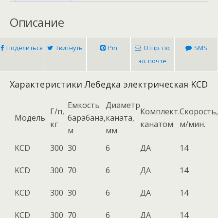
Описание
Поделиться
Твитнуть
Pin
Отпр. по
SMS
эл. почте
Характеристики
Лебедка электрическая KCD
Емкость
Диаметр
Г/п,
Комплект.
Скорость,
Модель
барабана,
каната,
кг
канатом
м/мин.
м
мм
KCD
300
30
6
ДА
14
KCD
300
70
6
ДА
14
KCD
300
30
6
ДА
14
KCD
300
70
6
ДА
14