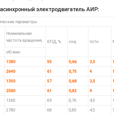
 асинхронный электродвигатель АИР:
ические параметры
Номинальная
частота вращения,
КПД, %
cosj
Iп/Iн
об/мин
1380
55
0,66
3,5
2640
61
0,75
4
1350
57
0,68
3,5
2580
61
0,82
4
1360
69
0,76
4,5
2780
68
0,85
4,5