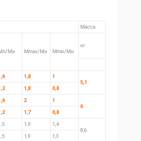
Масса
кг
Мп/Мн
Мmax/Мн
Мmin/Мн
1,6
1,8
1
5,1
1,2
1,8
0,8
1,6
2
1
6
1,2
1,7
0,8
1,5
1,9
1,4
8,6
1,5
1,9
1,3