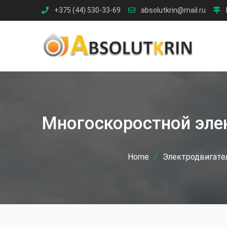
Skip
+375 (44) 530-33-69
absolutkrin@mail.ru
to
content
Многоскоростной элек
Home
Электродвигате