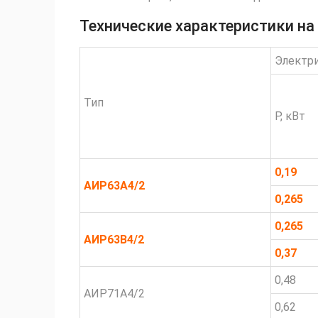
Технические характеристики на
Электр
Тип
Р, кВт
0,19
АИР63А4/2
0,265
0,265
АИР63В4/2
0,37
0,48
АИР71А4/2
0,62