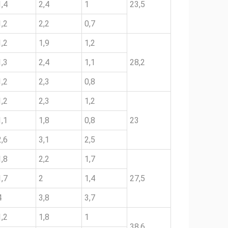
1,4
2,4
1
23,5
1,2
2,2
0,7
1,2
1,9
1,2
1,3
2,4
1,1
28,2
1,2
2,3
0,8
1,2
2,3
1,2
1,1
1,8
0,8
23
2,6
3,1
2,5
1,8
2,2
1,7
1,7
2
1,4
27,5
4
3,8
3,7
1,2
1,8
1
38,6