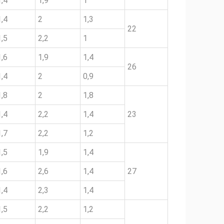
1,4
1,9
1
1,4
2
1,3
22
1,5
2,2
1
1,6
1,9
1,4
26
1,4
2
0,9
1,8
2
1,8
1,4
2,2
1,4
23
1,7
2,2
1,2
1,5
1,9
1,4
1,6
2,6
1,4
27
1,4
2,3
1,4
1,5
2,2
1,2