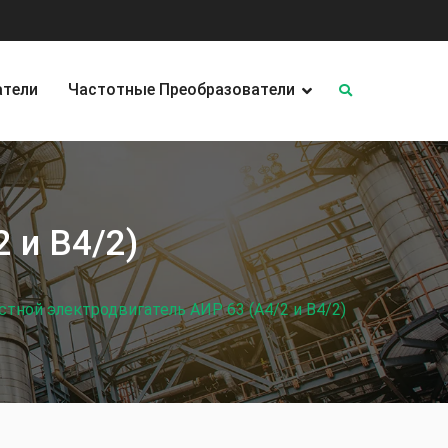
атели
Частотные Преобразователи
 и В4/2)
тной электродвигатель АИР 63 (А4/2 и В4/2)