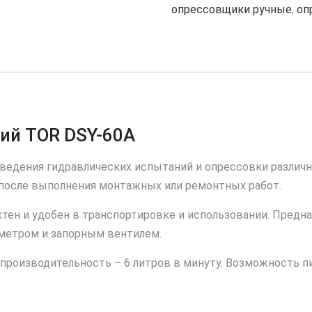
опрессовщики ручные
,
оп
TOR
DSY-
60A
ий TOR DSY-60A
оведения гидравлических испытаний и опрессовки различ
после выполнения монтажных или ремонтных работ.
ен и удобен в транспортировке и использовании. Предна
метром и запорным вентилем.
производительность – 6 литров в минуту. Возможность пи