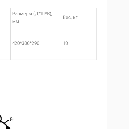
Размеры (Д*Ш*В),
Вес, кг
мм
420*300*290
18