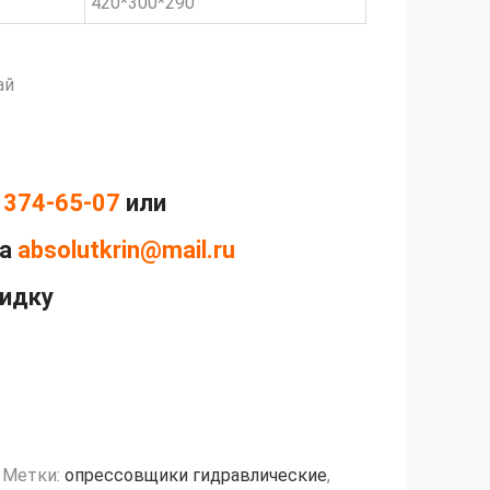
420*300*290
ай
 374-65-07
или
на
absolutkrin@mail.ru
кидку
Метки:
опрессовщики гидравлические
,