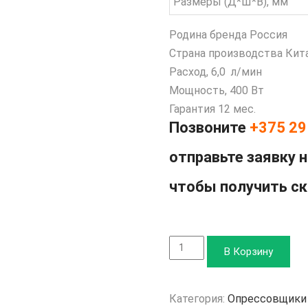
Размеры (Д*Ш*В), мм
Родина бренда
Россия
Страна производства
Кит
Расход, 6,0 л/мин
Мощность,
400 Вт
Гарантия 12 мес.
Позвоните
+375 29
отправьте заявку 
чтобы получить с
Количество
В Корзину
товара
Опрессовщик
Категория:
Опрессовщики
электрический