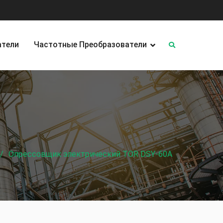
атели
Частотные Преобразователи
Опрессовщик электрический TOR DSY-60A