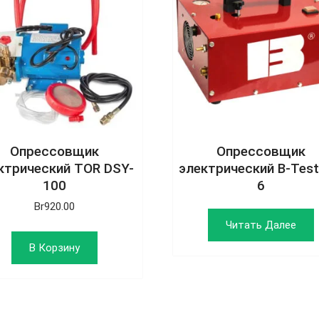
Опрессовщик
Опрессовщик
ктрический TOR DSY-
электрический B-Test
100
6
Br
920.00
Читать Далее
В Корзину