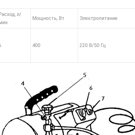
Расход, л/
Мощность, Вт
Электропитание
мин
6
400
220 В/50 Гц