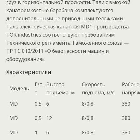
груз в горизонтальной плоскости. Тали с высокой
канатоемкостью барабана комплектуются
дополнительными не приводными тележками.
Таль электрическая канатная МD1 производства
TOR industries соответствуют требованиям
Технического регламента Таможенного союза —
ТР ТС 010/2011 «О безопасности машин и
оборудования».
Характеристики
Г/п,
Высота
Скорость
Рабоче
Модель
т
подъема, м
подъема, м/с
напряж
МD
0,5
6
8/0,8
380
МD
0,5
12
8/0,8
380
МD
1
6
8/0,8
380