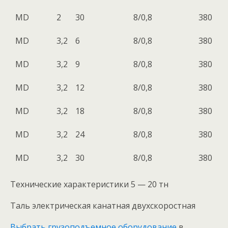
МD
2
30
8/0,8
380
МD
3,2
6
8/0,8
380
МD
3,2
9
8/0,8
380
МD
3,2
12
8/0,8
380
МD
3,2
18
8/0,8
380
МD
3,2
24
8/0,8
380
МD
3,2
30
8/0,8
380
Технические характеристики 5 — 20 тн
Таль электрическая канатная двухскоростная
Выбрать грузоподъемное оборудование
в