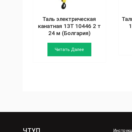
Таль электрическая
Тал
канатная 13Т 10446 2 т
1
24 м (Болгария)
Читать Далее
ЧТУП
Инструк