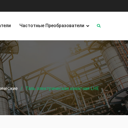
атели
Частотные Преобразователи
рические
Таль электрическая канатная LHE