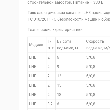
строительной высотой. Питание – 380 В
Таль электрическая канатная LHE произво
ТС 010/2011 «О безопасности машин и обо
Технические характеристики:
Г/
Высота
Скорость
Модель
п, т
подъема, м
подъема, м/
LHE
2
6
5/0,8
LHE
2
9
5/0,8
LHE
2
12
5/0,8
LHE
2
15
5/0,8
LHE
2
18
5/0,8
LHE
3,2
6
5/0,8