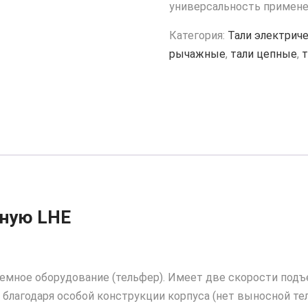
универсальность примене
Категория:
Тали электрич
рычажные
,
тали цепные
,
тную LHE
ное оборудование (тельфер). Имеет две скорости подъема
 благодаря особой конструкции корпуса (нет выносной те