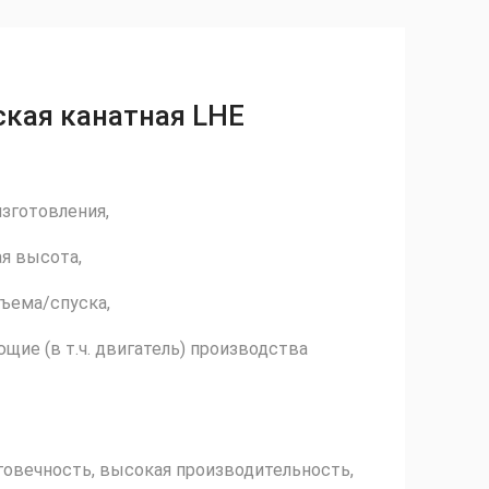
ская канатная LHE
зготовления,
я высота,
дъема/спуска,
ие (в т.ч. двигатель) производства
говечность, высокая производительность,