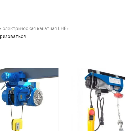
ь электрическая канатная LHE»
ризоваться
.