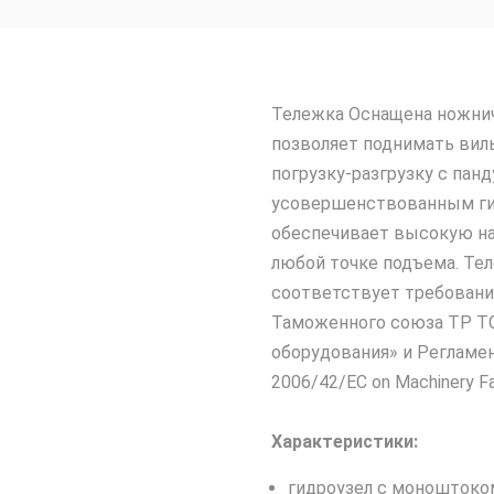
Тележка Оснащена ножни
позволяет поднимать вилы
погрузку-разгрузку с пан
усовершенствованным ги
обеспечивает высокую на
любой точке подъема. Те
соответствует требовани
Таможенного союза ТР ТС
оборудования» и Регламен
2006/42/EC on Machinery Fa
Характеристики:
гидроузел с моноштоко