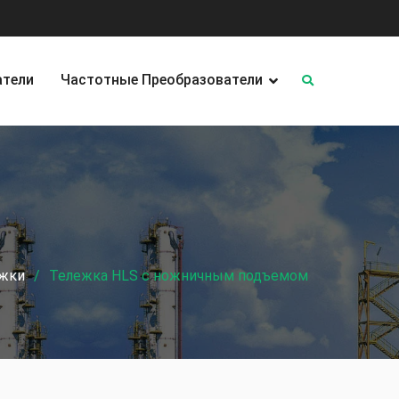
атели
Частотные Преобразователи
жки
Тележка HLS с ножничным подъемом