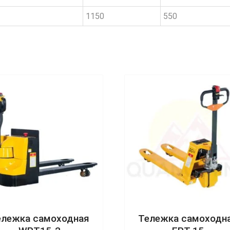
1150
550
ележка самоходная
Тележка самоходн