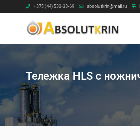
Skip
+375 (44) 530-33-69
absolutkrin@mail.ru
to
content
Тележка HLS с ножн