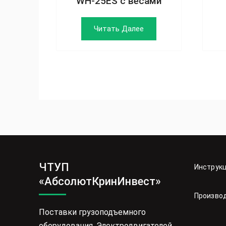
WH-25ES с весами
Читать Далее
ЧТУП
Инструк
«АбсолютКринИнвест»
Произво
Поставки грузоподъемного
оборудования. Электродвигателей.