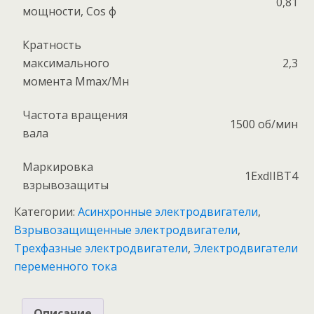
0,81
мощности, Соs ф
Кратность
максимального
2,3
момента Mmax/Мн
Частота вращения
1500 об/мин
вала
Маркировка
1ExdIIBT4
взрывозащиты
Категории:
Асинхронные электродвигатели
,
Взрывозащищенные электродвигатели
,
Трехфазные электродвигатели
,
Электродвигатели
переменного тока
Описание