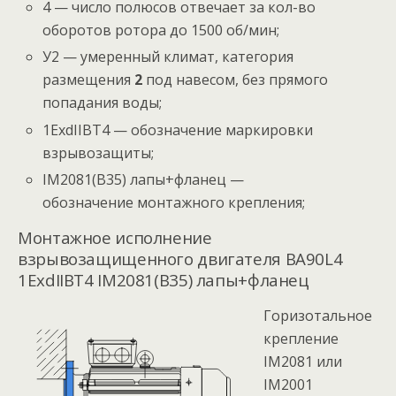
4 — число полюсов отвечает за кол-во
оборотов ротора до 1500 об/мин;
У2 — умеренный климат, категория
размещения
2
под навесом, без прямого
попадания воды;
1ExdIIBT4 — обозначение маркировки
взрывозащиты;
IM2081(B35) лапы+фланец —
обозначение монтажного крепления;
Монтажное исполнение
взрывозащищенного двигателя ВА90L4
1ExdIIBT4 IM2081(B35) лапы+фланец
Горизотальное
крепление
IM2081 или
IM2001