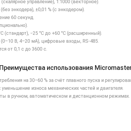
 (скалярное управление), 1:1000 (векторное).
 (без энкодера), ±0,01 % (с энкодером).
ение 60 секунд.
опционально).
°C (стандарт), −25 °C до +60 °C (расширенный).
0–10 В, 4–20 мА), цифровые входы, RS‑485.
я от 0,1 с до 3600 с.
Преимущества использования Micromaste
ребления на 30–60 % за счёт плавного пуска и регулирова
:
уменьшение износа механических частей и двигателя.
ы в ручном, автоматическом и дистанционном режимах.