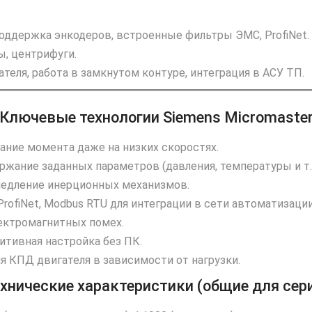
оддержка энкодеров, встроенные фильтры ЭМС, ProfiNet.
ы, центрифуги.
теля, работа в замкнутом контуре, интеграция в АСУ ТП.
Ключевые технологии Siemens Micromaste
ание момента даже на низких скоростях.
ание заданных параметров (давления, температуры и т. д
едление инерционных механизмов.
 ProfiNet, Modbus RTU для интеграции в сети автоматизации
ектромагнитных помех.
итивная настройка без ПК.
 КПД двигателя в зависимости от нагрузки.
хнические характеристики (общие для сер