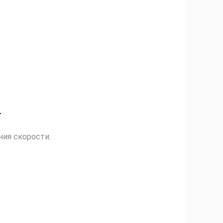
r
ния скорости.