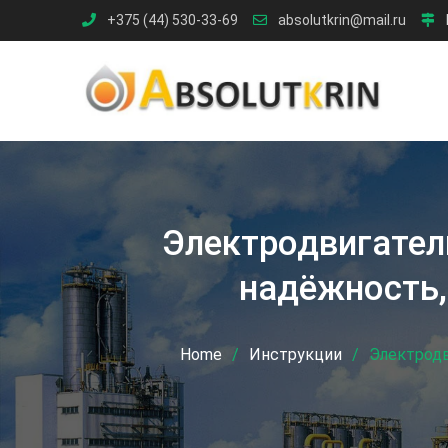
Skip
+375 (44) 530-33-69
absolutkrin@mail.ru
to
content
Электродвигател
надёжность,
Home
Инструкции
Электродв