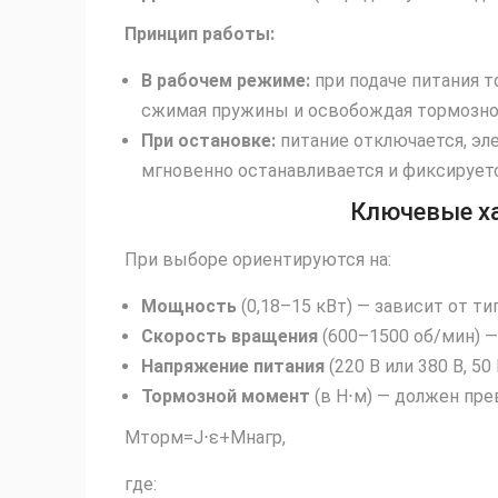
Принцип работы:
В рабочем режиме:
при подаче питания т
сжимая пружины и освобождая тормозной
При остановке:
питание отключается, эл
мгновенно останавливается и фиксируетс
Ключевые ха
При выборе ориентируются на:
Мощность
(0,18–15 кВт) — зависит от ти
Скорость вращения
(600–1500 об/мин) —
Напряжение питания
(220 В или 380 В, 50 
Тормозной момент
(в Н⋅м) — должен пр
Mторм​=J⋅ε+Mнагр​,
где: