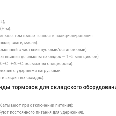
2);
(Н⋅м).
 меньше, тем выше точность позиционирования.
пыли, влаги, масла).
еменный с частыми пусками/остановками).
атывания до замены накладок — 1–5 млн циклов).
20∘C…+40∘C, возможны спецверсии).
вания с ударными нагрузками.
ы в закрытых складах).
иды тормозов для складского оборудован
рабатывают при отключении питания);
уют постоянного питания для удержания).