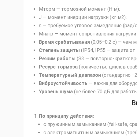
Mторм​ — тормозной момент (Н⋅м);
J — момент инерции нагрузки (кг⋅м2);
ε — требуемое угловое замедление (рад/с
Mнагр​ — момент сопротивления нагрузки 
Время срабатывания
(0,05–0,2 с) — чем
Степень защиты
(IP54, IP55 — защита от 
Режим работы
(S3 — повторно‑кратковр
Ресурс тормоза
(количество циклов сраб
Температурный диапазон
(стандартно −
Виброустойчивость
— важна для оборудо
Уровень шума
(не более 70 дБ для работ
В
По принципу действия:
с пружинным замыканием (fail‑safe, с
с электромагнитным замыканием (треб