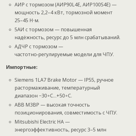
АИР с тормозом (АИР90L4Е, АИР100S4Е) —
мощность 2,2–4 кВт, тормозной момент
25–45 Н⋅м.
5АИ с тормозом — повышенная
надёжность, ресурс до 5 млн срабатываний.
АДЧР с тормозом —
частотно‑регулируемые модели для ЧПУ.
Импортные:
Siemens 1LA7 Brake Motor — IP55, ручное
растормаживание, температурный
диапазон −30∘C…+50∘C.
ABB M3BP — высокая точность
позиционирования, совместимость с ЧПУ.
Mitsubishi Electric HA —
энергоэффективность, ресурс 3–5 млн