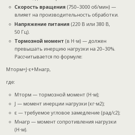
Скорость вращения
(750–3000 об/мин) —
влияет на производительность обработки.
Напряжение питания
(220 В или 380 В,
50 Гц).
Тормозной момент
(в Н⋅м) — должен
превышать инерцию нагрузки на 20–30%.
Рассчитывается по формуле:
Mторм​=J⋅ε+Mнагр​,
где:
Mторм​ — тормозной момент (Н⋅м);
J — момент инерции нагрузки (кг⋅м2);
ε — требуемое угловое замедление (рад/с2);
Mнагр​ — момент сопротивления нагрузки
(Н⋅м).