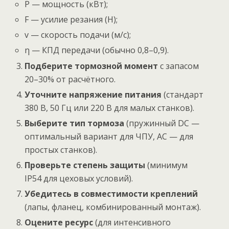
P — мощность (кВт);
F — усилие резания (Н);
v — скорость подачи (м/с);
η — КПД передачи (обычно 0,8–0,9).
Подберите тормозной момент
с запасом
20–30% от расчётного.
Уточните напряжение питания
(стандарт
380 В, 50 Гц или 220 В для малых станков).
Выберите тип тормоза
(пружинный DC —
оптимальный вариант для ЧПУ, AC — для
простых станков).
Проверьте степень защиты
(минимум
IP54 для цеховых условий).
Убедитесь в совместимости креплений
(лапы, фланец, комбинированный монтаж).
Оцените ресурс
(для интенсивного