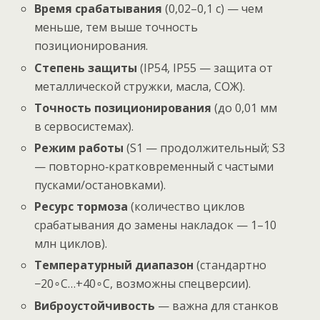
Время срабатывания
(0,02–0,1 с) — чем
меньше, тем выше точность
позиционирования.
Степень защиты
(IP54, IP55 — защита от
металлической стружки, масла, СОЖ).
Точность позиционирования
(до 0,01 мм
в сервосистемах).
Режим работы
(S1 — продолжительный; S3
— повторно‑кратковременный с частыми
пусками/остановками).
Ресурс тормоза
(количество циклов
срабатывания до замены накладок — 1–10
млн циклов).
Температурный диапазон
(стандартно
−20∘C…+40∘C, возможны спецверсии).
Виброустойчивость
— важна для станков