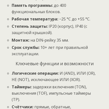
Память программы:
до 400
функциональных блоков.
Рабочая температура:
−25 °C до +55 °C.
Степень защиты:
IP20 (корпус), IP40 (с
защитной крышкой).
Монтаж:
на DIN‑рейку 35 мм.
Срок службы:
10+ лет при правильной
эксплуатации.
Ключевые функции и возможности
Логические операции:
И (AND), ИЛИ (OR),
НЕ (NOT), исключающее ИЛИ (XOR).
Таймеры:
задержки включения (TON),
выключения (TOF), импульсные таймеры
(TP).
Счётчики:
прямые, обратные,