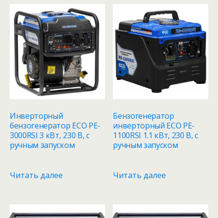
Инверторный
Бензогенератор
бензогенератор ECO PE-
инверторный ECO PE-
3000RSI 3 кВт, 230 В, с
1100RSI 1.1 кВт, 230 В, с
ручным запуском
ручным запуском
Читать далее
Читать далее