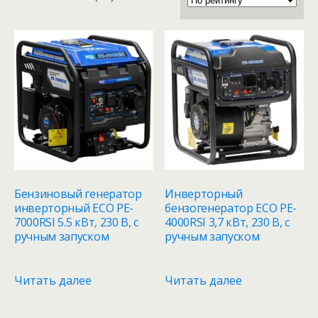
по
рейтингу
Бензиновый генератор
Инверторный
инверторный ECO PE-
бензогенератор ECO PE-
7000RSI 5.5 кВт, 230 В, с
4000RSI 3,7 кВт, 230 В, с
ручным запуском
ручным запуском
Читать далее
Читать далее