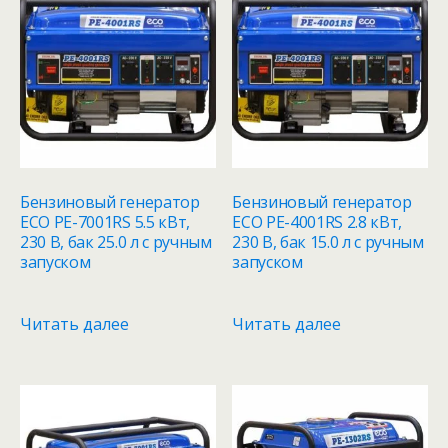
Бензиновый генератор
Бензиновый генератор
ECO PE-7001RS 5.5 кВт,
ECO PE-4001RS 2.8 кВт,
230 В, бак 25.0 л с ручным
230 В, бак 15.0 л с ручным
запуском
запуском
Читать далее
Читать далее