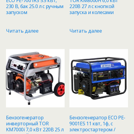
ECO PE-7001RS 5.5 кВт,
TOR KM8000H 6,0 кВт
230 В, бак 25.0 л с ручным
220В 27 л с кнопкой
запуском
запуска и колесами
Читать далее
Читать далее
Бензогенератор
Бензогенератор ECO PE-
инверторный TOR
9001ES 11 квт, 1ф, с
KM7000i 7,0 кВт 220В 25 л
электростартером /