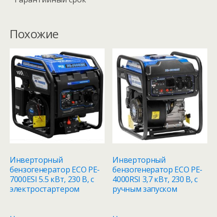
Похожие
Инверторный
Инверторный
бензогенератор ECO PE-
бензогенератор ECO PE-
7000ESI 5.5 кВт, 230 В, с
4000RSI 3,7 кВт, 230 В, с
электростартером
ручным запуском