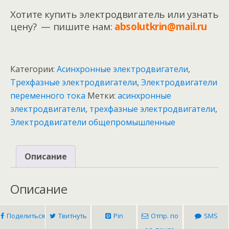
Хотите купить электродвигатель или узнать
цену? — пишите нам:
absolutkrin@mail.ru
Категории:
Асинхронные электродвигатели
,
Трехфазные электродвигатели
,
Электродвигатели
переменного тока
Метки:
асинхронные
электродвигатели
,
трехфазные электродвигатели
,
Электродвигатели общепромышленные
Описание
Описание
Поделиться
Твитнуть
Pin
Отпр. по
SMS