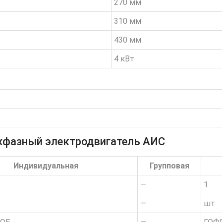
270 мм
310 мм
430 мм
4 кВт
ехфазный электродвигатель АИС
Индивидуальная
Групповая
—
1
—
шт