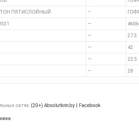
РОБ
—
ГОФ
РТОН ПЯТИСЛОЙНЫЙ
—
ГОФ
0531
—
4606
—
27.3
—
42
—
22.5
—
28
льных сетях:
(20+) Absolutkrin.by | Facebook
ника