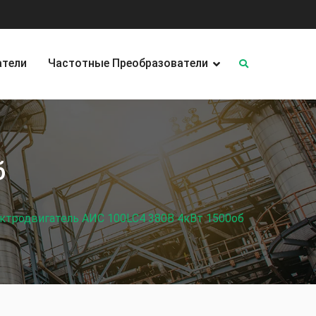
атели
Частотные Преобразователи
б
ктродвигатель АИС 100LC4 380В 4кВт 1500об