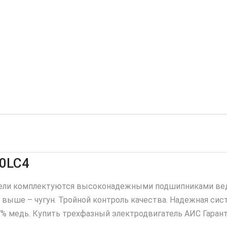
00LC4
ели комплектуются высоконадежными подшипниками веду
 выше – чугун. Тройной контроль качества. Надежная си
7% медь. Купить трехфазный электродвигатель АИС Гаранти