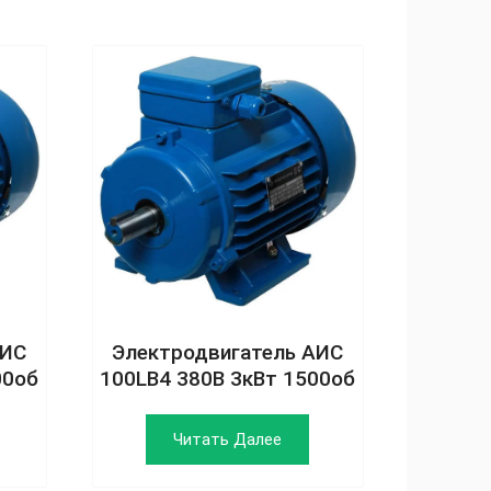
АИС
Электродвигатель АИС
00об
100LB4 380В 3кВт 1500об
Читать Далее