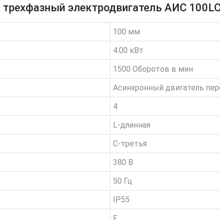
а трехфазный электродвигатель АИС 100L
100 мм
4.00 кВт
1500 Оборотов в мин
Асинхронный двигатель пер
4
L-длинная
C-третья
380 В
50 Гц
IP55
F