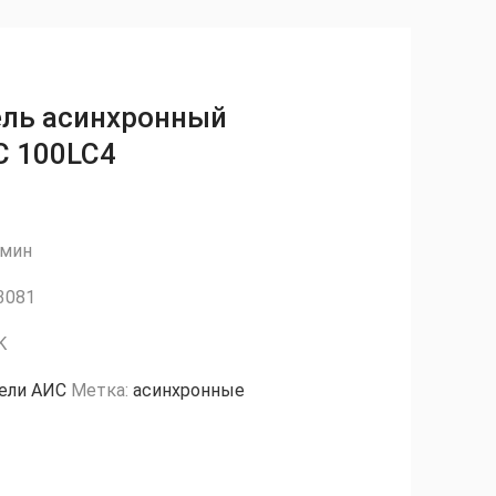
ель асинхронный
С 100LC4
/мин
 3081
K
ели АИС
Метка:
асинхронные