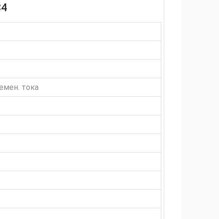
C4
емен. тока