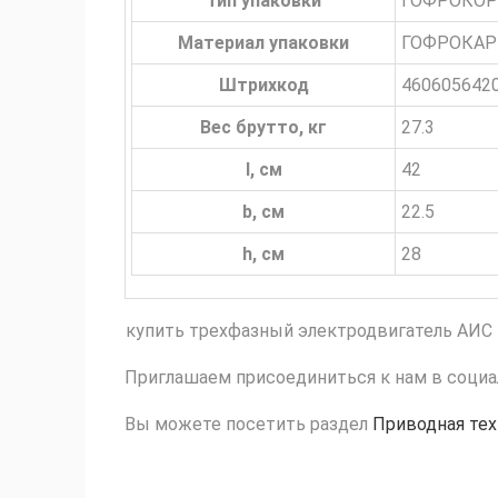
Тип упаковки
ГОФРОКО
Материал упаковки
ГОФРОКА
Штрихкод
460605642
Вес брутто, кг
27.3
l, см
42
b, см
22.5
h, см
28
купить трехфазный электродвигатель АИС
Приглашаем присоединиться к нам в социа
Вы можете посетить раздел
Приводная тех