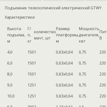
Подъемник телескопический электрический GTWY
Характеристики
Высота
Г/
Размер
Мощность
количество
Пит
подъема,
п,
платформы,
двигателя,
мачт, шт
В
м
кг
м
квт
4,0
150
1
0,63х0,64
0,75
220
6,0
150
1
0,63х0,64
0,75
220
8,0
150
1
0,63х0,64
0,75
220
9,0
125
1
0,63х0,64
0,75
220
10,0
125
1
0,63х0,64
0,75
220
6,0
300
2
1,23×0,61
1,6
220