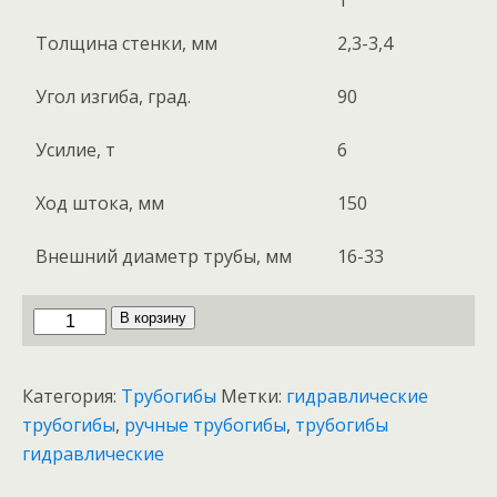
1”
Толщина стенки, мм
2,3-3,4
Угол изгиба, град.
90
Усилие, т
6
Ход штока, мм
150
Внешний диаметр трубы, мм
16-33
Количество
В корзину
товара
Трубогиб
Категория:
Трубогибы
Метки:
гидравлические
гидравлический
трубогибы
,
ручные трубогибы
,
трубогибы
TOR
гидравлические
HHW-
1A