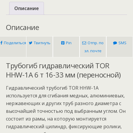
6
Описание
т
16-
Описание
33
мм
Поделиться
Твитнуть
Pin
Отпр. по
SMS
(переносной)
эл. почте
Трубогиб гидравлический TOR
HHW-1A 6 т 16-33 мм (переносной)
Гидравлический трубогиб TOR HHW-1A
используется для сгибания медных, алюминиевых,
нержавеющих и других труб разного диаметра с
высочайшей точностью под выбранным углом. Он
состоит из рамы, на которую монтируется
гидравлический цилиндр, фиксирующие ролики,