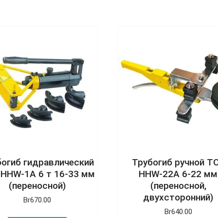
богиб гидравлический
Трубогиб ручной T
 HHW-1A 6 т 16-33 мм
HHW-22A 6-22 мм
(переносной)
(переносной,
двухсторонний)
Br
670.00
Br
640.00