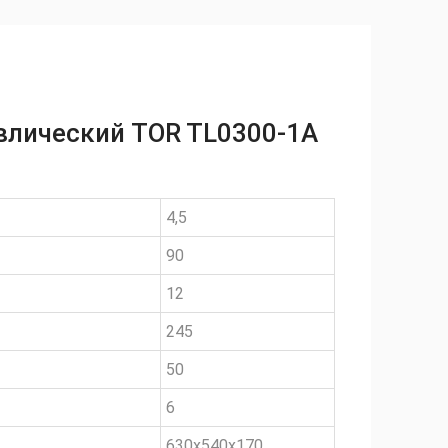
влический TOR TL0300-1A
4,5
90
12
245
50
6
630х540х170