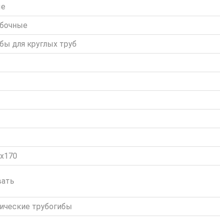
ые
ибочные
бы для круглых труб
х170
вать
ические трубогибы