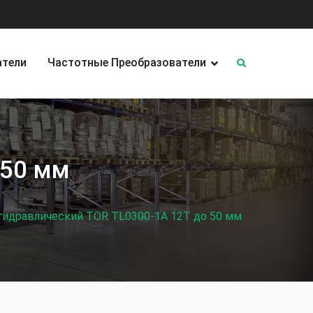
атели
Частотные Преобразователи
 50 мм
гидравлический TOR TL0300-1A 12T до 50 мм