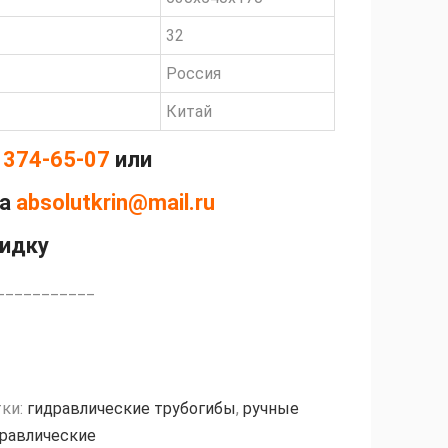
32
Россия
Китай
 374-65-07
или
на
absolutkrin@mail.ru
кидку
___________
ки:
гидравлические трубогибы
,
ручные
дравлические