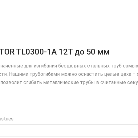
TL0300-
1A
12T
до
50
мм
TOR TL0300-1A 12T до 50 мм
аченные для изгибания бесшовных стальных труб самых р
сти. Нашими трубогибами можно оснастить целые цеха – 
 позволит сгибать металлические трубы в считанные сек
stries