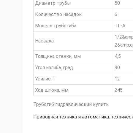
Диаметр трубы
50
Количество насадок
6
Модель трубогиба
TL-A
1/2&amp;
Насадка
2&amp;q
Толщина стенки, мм
4,5
Угол изгиба, град.
90
Усилие, т
12
Ход штока, мм
245
Трубогиб гидравлический купить.
Приводная техника и автоматика: техничес