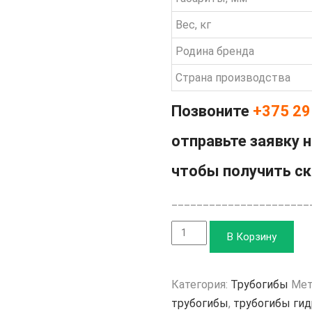
Вес, кг
Родина бренда
Страна производства
Позвоните
+375 29
отправьте заявку 
чтобы получить с
______________________
Количество
В Корзину
товара
Трубогиб
Категория:
Трубогибы
Мет
гидравлический
трубогибы
,
трубогибы ги
TOR