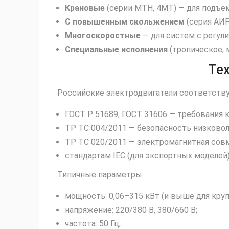
Крановые
(серии МТН, 4МТ) — для подъё
С повышенным скольжением
(серия АИР
Многоскоростные
— для систем с регул
Специальные исполнения
(тропическое, 
Те
Российские электродвигатели соответств
ГОСТ Р 51689, ГОСТ 31606 — требования
ТР ТС 004/2011 — безопасность низковол
ТР ТС 020/2011 — электромагнитная сов
стандартам IEC (для экспортных моделей)
Типичные параметры:
мощность: 0,06–315 кВт (и выше для кру
напряжение: 220/380 В, 380/660 В;
частота: 50 Гц;