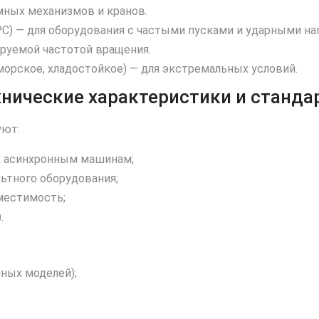
мных механизмов и кранов.
С) — для оборудования с частыми пусками и ударными на
ируемой частотой вращения.
морское, хладостойкое) — для экстремальных условий.
хнические характеристики и станда
уют:
 к асинхронным машинам;
ьтного оборудования;
местимость;
.
пных моделей);