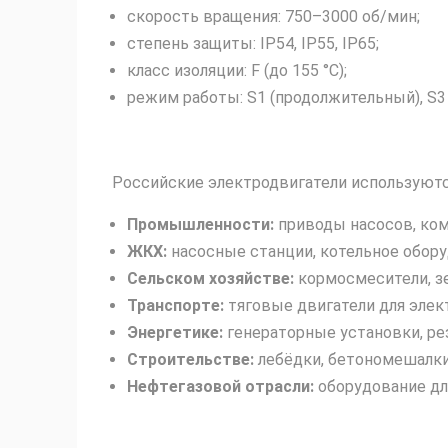
скорость вращения: 750–3000 об/мин;
степень защиты: IP54, IP55, IP65;
класс изоляции: F (до 155 °C);
режим работы: S1 (продолжительный), S3 
Российские электродвигатели используютс
Промышленности:
приводы насосов, ком
ЖКХ:
насосные станции, котельное обору
Сельском хозяйстве:
кормосмесители, з
Транспорте:
тяговые двигатели для элек
Энергетике:
генераторные установки, р
Строительстве:
лебёдки, бетономешалки
Нефтегазовой отрасли:
оборудование дл