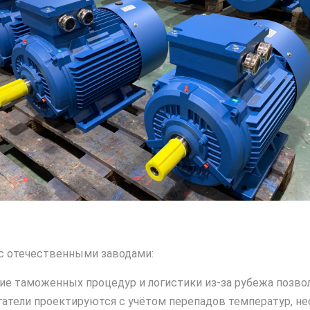
с отечественными заводами:
е таможенных процедур и логистики из‑за рубежа позво
атели проектируются с учётом перепадов температур, не