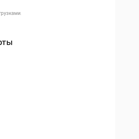
грузками.
рты