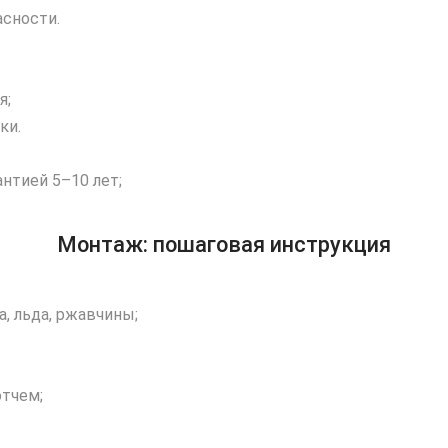
асности.
я;
ки.
нтией 5–10 лет;
Монтаж: пошаговая инструкция
, льда, ржавчины;
отчем;