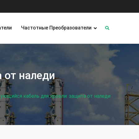
атели
Частотные Преобразователи
 от наледи
ующийся кабель для кровли: защита от наледи