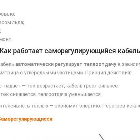
ровью;
есом льда;
;
монт.
Как работает саморегулирующийся кабел
кабель
автоматически регулирует теплоотдачу
в зависи
матрица с углеродными частицами. Принцип действия:
падает — ток возрастает, кабель греет сильнее.
ток снижается, теплоотдача уменьшается.
 интенсивно, в тёплых — экономит энергию. Перегрев искл
 Саморегулирующиеся