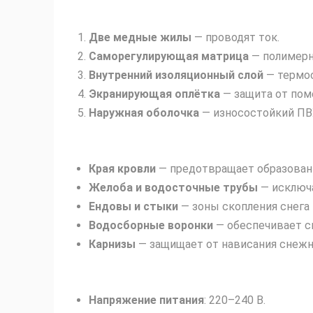
Две медные жилы
— проводят ток.
Саморегулирующая матрица
— полимерн
Внутренний изоляционный слой
— термос
Экранирующая оплётка
— защита от пом
Наружная оболочка
— износостойкий ПВХ
Края кровли
— предотвращает образовани
Желоба и водосточные трубы
— исключа
Ендовы и стыки
— зоны скопления снега 
Водосборные воронки
— обеспечивает с
Карнизы
— защищает от нависания снежн
Напряжение питания
: 220–240 В.