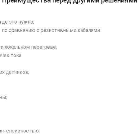
Преимущества перед другими решениями
где это нужно;
% по сравнению с резистивными кабелями.
ли локальном перегреве;
чек тока.
их датчиков;
ны;
 интенсивностью.