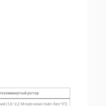
ткозамкнутый ротор
ий (1,6–2,2 M<sub>ном</sub> без ЧП)