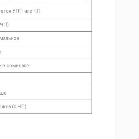
уется УПП или ЧП
 ЧП)
мальное
е
 в номинале
ше
жна (с ЧП)