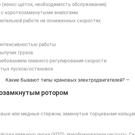
(износ щёток, необходимость обслуживания).
 с короткозамкнутыми аналогами.
лительной работе на пониженных скоростях.
интенсивностью работы.
ыпучих грузов.
ебованием плавного регулирования скорости.
тых пусков/остановок.
Какие бывают типы крановых электродвигателей? —
ткозамкнутым ротором
евые или медные стержни, замкнутые торцевыми кольцам
йства плавного пуска (УПП), преобразователи частоты. 