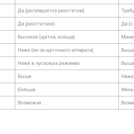
Да (регулируется реостатом)
Треб
Да (реостатное)
Да (с
Высокое (щётки, кольца)
Мини
Ниже (из‑за щёточного аппарата)
Выш
Ниже в пусковых режимах
Выше
Выше
Ниже
Больше
Мень
Возможна
Возмо