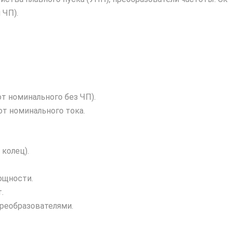
 ЧП).
т номинального без ЧП).
от номинального тока.
колец).
ощности.
.
реобразователями.