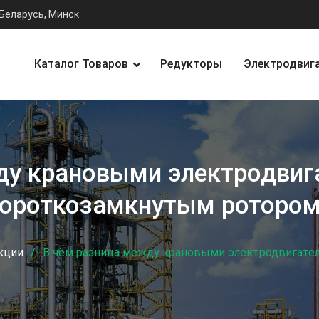
Беларусь, Минск
Каталог Товаров
Редукторы
Электродвиг
ду крановыми электродвиг
ороткозамкнутым роторо
кции
В чём разница между крановыми электродвигате