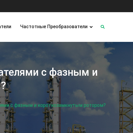
атели
Частотные Преобразователи
ателями с фазным и
м?
лями с фазным и короткозамкнутым ротором?