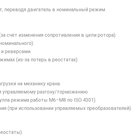
, переводя двигатель в номинальный режим.
за счёт изменения сопротивления в цепи ротора).
номинального).
и реверсами.
имах (из‑за потерь в реостатах).
грузки на механику крана.
ря управляемому разгону/торможению.
ппа режима работы M6–M8 по ISO 4301).
я (при использовании управляемых преобразователей).
реостаты).