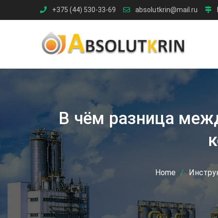
Skip
+375 (44) 530-33-69
absolutkrin@mail.ru
to
content
В чём разница меж
к
Home
Инстру