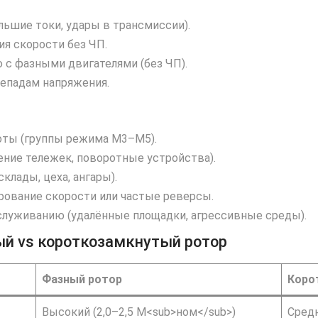
ьшие токи, удары в трансмиссии).
я скорости без ЧП.
с фазными двигателями (без ЧП).
репадам напряжения.
оты (группы режима M3–M5).
ние тележек, поворотные устройства).
лады, цеха, ангары).
ирование скорости или частые реверсы.
луживанию (удалённые площадки, агрессивные среды).
ый vs короткозамкнутый ротор
Фазный ротор
Коро
Высокий (2,0–2,5 M<sub>ном</sub>)
Средн